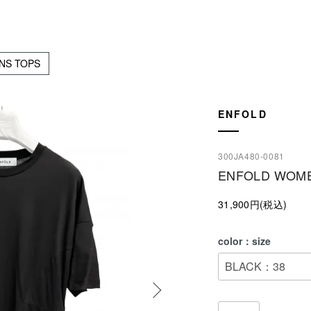
NS TOPS
ENFOLD
300JA480-0081
ENFOLD WOME
31,900円(税込)
color：size