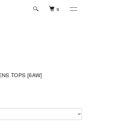
0
NS TOPS [6AW]