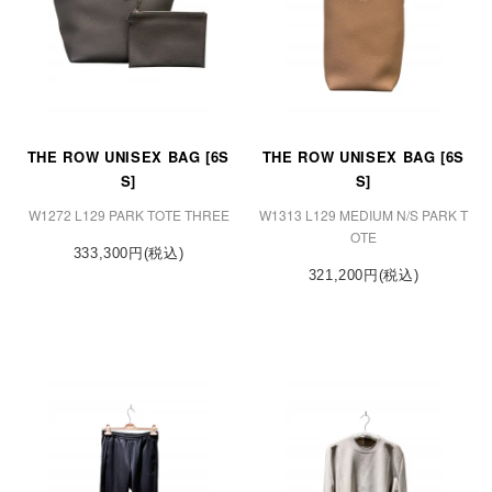
THE ROW UNISEX BAG [6S
THE ROW UNISEX BAG [6S
S]
S]
W1272 L129 PARK TOTE THREE
W1313 L129 MEDIUM N/S PARK T
OTE
333,300円(税込)
321,200円(税込)