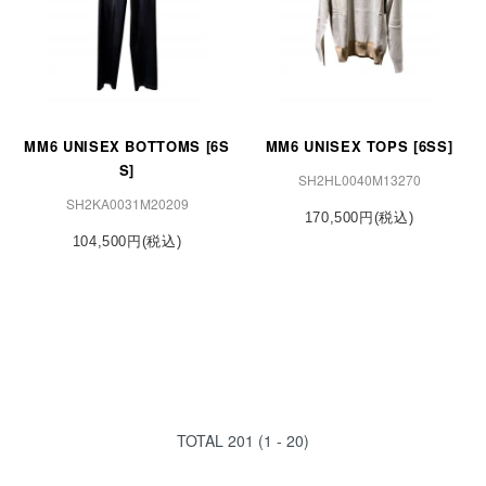
MM6 UNISEX BOTTOMS [6S
MM6 UNISEX TOPS [6SS]
S]
SH2HL0040M13270
SH2KA0031M20209
170,500円(税込)
104,500円(税込)
TOTAL
201
(
1 - 20
)