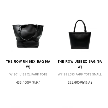
THE ROW UNISEX BAG [6A
THE ROW UNISEX BAG [6A
W]
W]
W1201 L129 XL PARK TOTE
W1199 L693 PARK TOTE SMALL
433,400円(税込)
281,600円(税込)