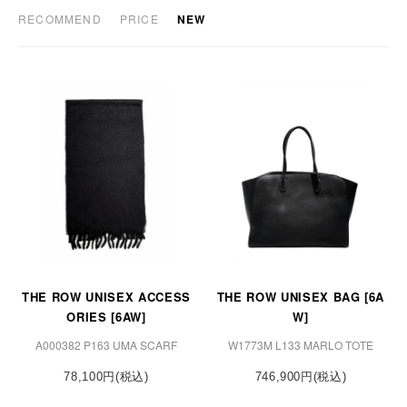
RECOMMEND
PRICE
NEW
THE ROW UNISEX ACCESS
THE ROW UNISEX BAG [6A
ORIES [6AW]
W]
A000382 P163 UMA SCARF
W1773M L133 MARLO TOTE
78,100円(税込)
746,900円(税込)