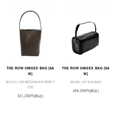
THE ROW UNISEX BAG [6A
THE ROW UNISEX BAG [6A
W]
W]
W1313 L129 MEDIUM N/S PARK T
W1281 L97 90'S BAG
OTE
189,200円(税込)
321,200円(税込)