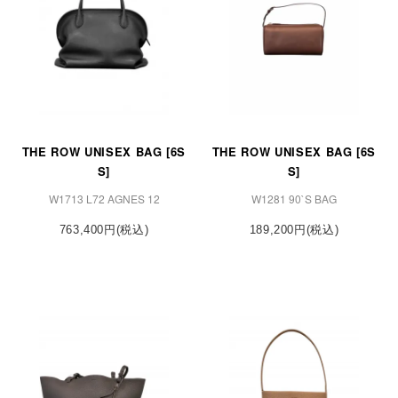
THE ROW UNISEX BAG [6S
THE ROW UNISEX BAG [6S
S]
S]
W1713 L72 AGNES 12
W1281 90`S BAG
763,400円(税込)
189,200円(税込)