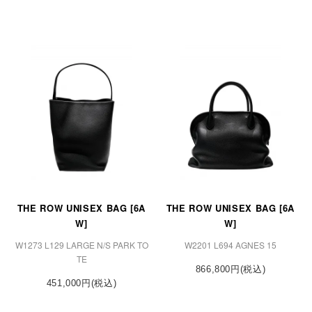
THE ROW UNISEX BAG [6A
THE ROW UNISEX BAG [6A
W]
W]
W1273 L129 LARGE N/S PARK TO
W2201 L694 AGNES 15
TE
866,800円(税込)
451,000円(税込)