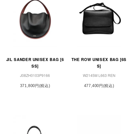
JIL SANDER UNISEX BAG [6
THE ROW UNISEX BAG [6S
SS]
S]
J08ZH0103P9166
W2145M L663 REN
371,800円(税込)
477,400円(税込)