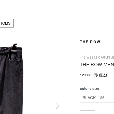
TTOMS
THE ROW
413 W2352 CARLISL
THE ROW MEN
121,000円(税込)
color：size