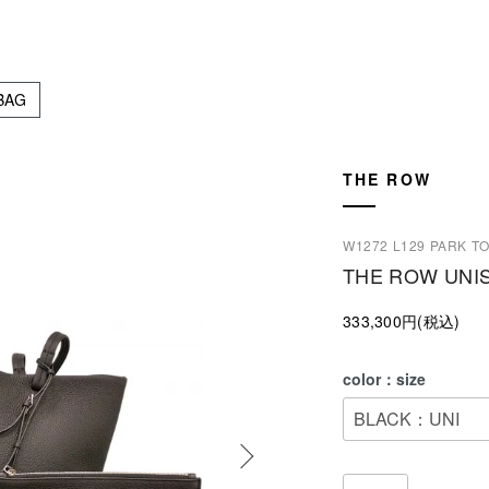
BAG
THE ROW
W1272 L129 PARK T
THE ROW UNIS
333,300円(税込)
color：size