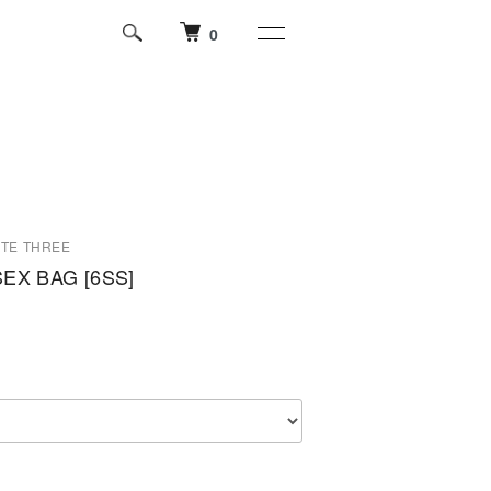
0
OTE THREE
EX BAG [6SS]