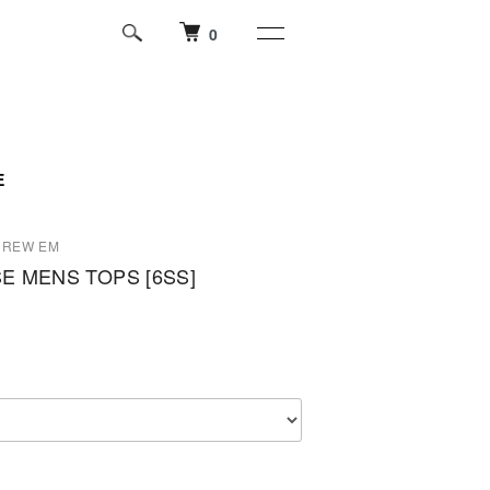
0
E
CREW EM
E MENS TOPS [6SS]