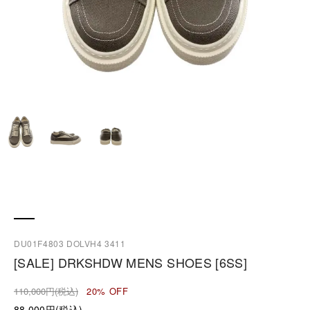
DU01F4803 DOLVH4 3411
[SALE] DRKSHDW MENS SHOES [6SS]
110,000円(税込)
20% OFF
88,000円(税込)