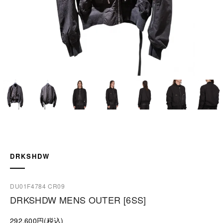
DRKSHDW
DU01F4784 CR09
DRKSHDW MENS OUTER [6SS]
292,600円(税込)