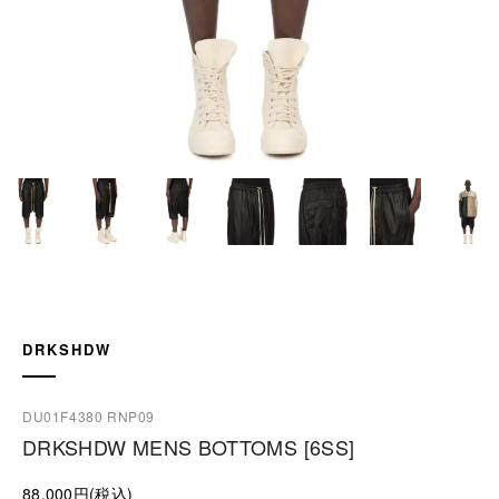
DRKSHDW
DU01F4380 RNP09
DRKSHDW MENS BOTTOMS [6SS]
88,000円(税込)