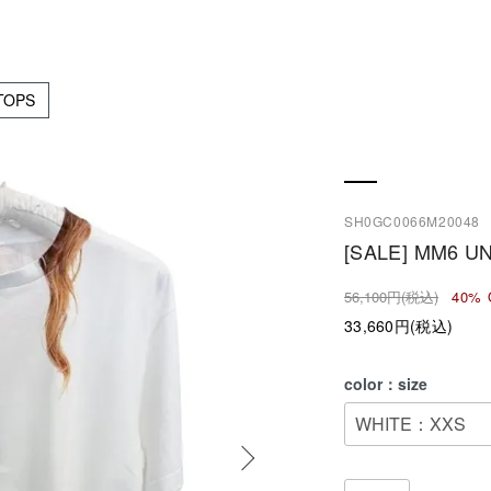
TOPS
SH0GC0066M20048
[SALE] MM6 UN
56,100円(税込)
40% 
33,660円(税込)
color：size