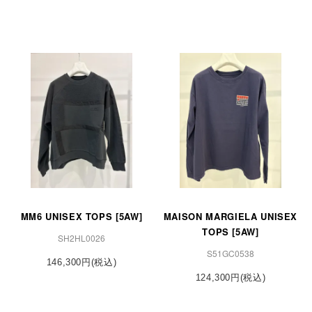
MM6 UNISEX TOPS [5AW]
MAISON MARGIELA UNISEX
TOPS [5AW]
SH2HL0026
S51GC0538
146,300円(税込)
124,300円(税込)