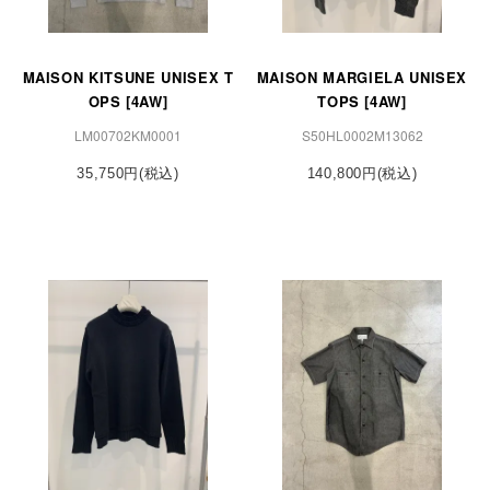
MAISON KITSUNE UNISEX T
MAISON MARGIELA UNISEX
OPS [4AW]
TOPS [4AW]
LM00702KM0001
S50HL0002M13062
35,750円(税込)
140,800円(税込)