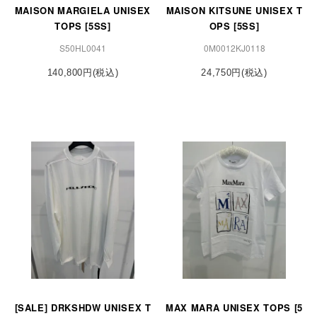
MAISON MARGIELA UNISEX
MAISON KITSUNE UNISEX T
TOPS [5SS]
OPS [5SS]
S50HL0041
0M0012KJ0118
140,800円(税込)
24,750円(税込)
[SALE] DRKSHDW UNISEX T
MAX MARA UNISEX TOPS [5