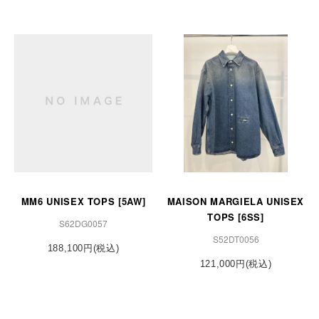
MM6 UNISEX TOPS [5AW]
MAISON MARGIELA UNISEX
TOPS [6SS]
S62DG0057
S52DT0056
188,100円(税込)
121,000円(税込)