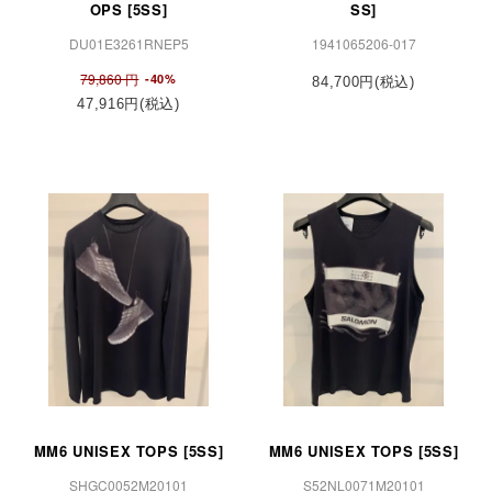
OPS [5SS]
SS]
DU01E3261RNEP5
1941065206-017
79,860 円
-40%
84,700円(税込)
47,916円(税込)
MM6 UNISEX TOPS [5SS]
MM6 UNISEX TOPS [5SS]
SHGC0052M20101
S52NL0071M20101